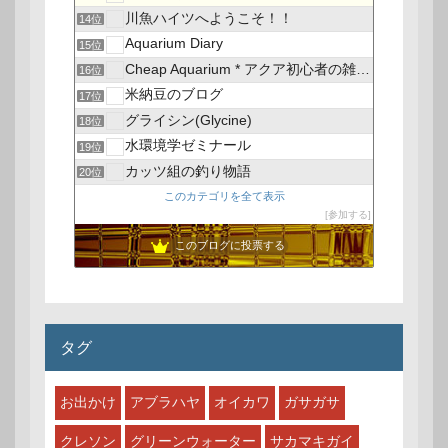
川魚ハイツへようこそ！！
14位
Aquarium Diary
15位
Cheap Aquarium * アクア初心者の雑記 *
16位
米納豆のブログ
17位
グライシン(Glycine)
18位
水環境学ゼミナール
19位
カッツ組の釣り物語
20位
このカテゴリを全て表示
参加する
このブログに投票する
タグ
お出かけ
アブラハヤ
オイカワ
ガサガサ
クレソン
グリーンウォーター
サカマキガイ