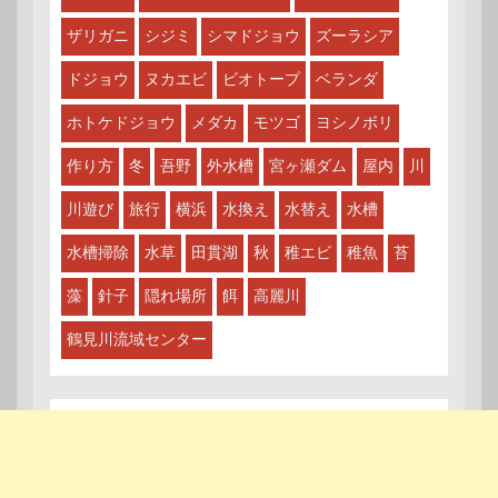
ザリガニ
シジミ
シマドジョウ
ズーラシア
ドジョウ
ヌカエビ
ビオトープ
ベランダ
ホトケドジョウ
メダカ
モツゴ
ヨシノボリ
作り方
冬
吾野
外水槽
宮ヶ瀬ダム
屋内
川
川遊び
旅行
横浜
水換え
水替え
水槽
水槽掃除
水草
田貫湖
秋
稚エビ
稚魚
苔
藻
針子
隠れ場所
餌
高麗川
鶴見川流域センター