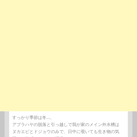
すっかり季節は冬…。
アブラハヤの脱落と引っ越しで我が家のメイン外水槽は
ヌカエビとドジョウのみで、日中に覗いても生き物の気