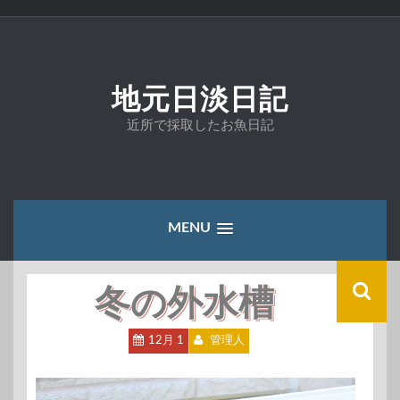
コ
ン
テ
ン
ツ
地元日淡日記
へ
ス
近所で採取したお魚日記
キ
ッ
プ
MENU
冬の外水槽
12月 1
管理人