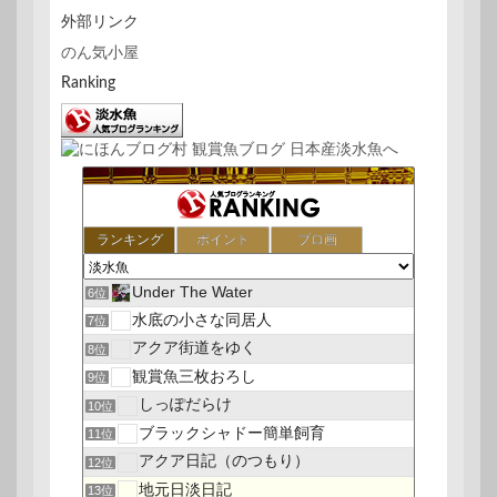
外部リンク
のん気小屋
Ranking
ランキング
ポイント
ブロ画
Under The Water
6位
水底の小さな同居人
7位
アクア街道をゆく
8位
観賞魚三枚おろし
9位
しっぽだらけ
10位
ブラックシャドー簡単飼育
11位
アクア日記（のつもり）
12位
地元日淡日記
13位