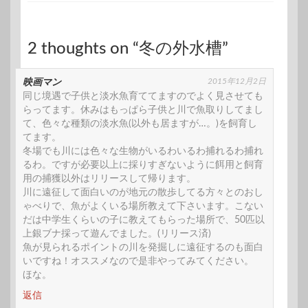
2 thoughts on “冬の外水槽”
2015年12月2日
映画マン
同じ境遇で子供と淡水魚育ててますのでよく見させても
らってます。休みはもっぱら子供と川で魚取りしてまし
て、色々な種類の淡水魚(以外も居ますが…。)を飼育し
てます。
冬場でも川には色々な生物がいるわいるわ捕れるわ捕れ
るわ。ですが必要以上に採りすぎないように餌用と飼育
用の捕獲以外はリリースして帰ります。
川に遠征して面白いのが地元の散歩してる方々とのおし
ゃべりで、魚がよくいる場所教えて下さいます。こない
だは中学生くらいの子に教えてもらった場所で、50匹以
上銀ブナ採って遊んでました。(リリース済)
魚が見られるポイントの川を発掘しに遠征するのも面白
いですね！オススメなので是非やってみてください。
ほな。
返信