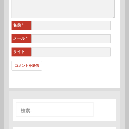
名前
*
メール
*
サイト
検
索
: