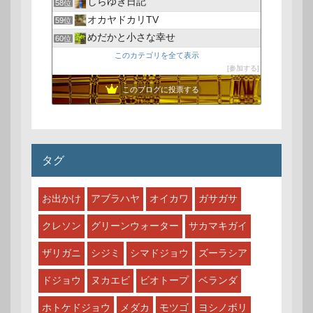
しらゆき日記
58位
オカヤドカリTV
59位
めだかと小さな幸せ
60位
このカテゴリを全て表示
参加する
このブログに投票する
タグ
お出かけ
アブラハヤ
オイカワ
ガサガサ
クレソン
グリーンウォーター
サカマキガイ
ザリガニ
シジミ
シマドジョウ
ズーラシア
ドジョウ
ヌカエビ
ビオトープ
ベランダ
ホトケドジョウ
メダカ
モツゴ
ヨシノボリ