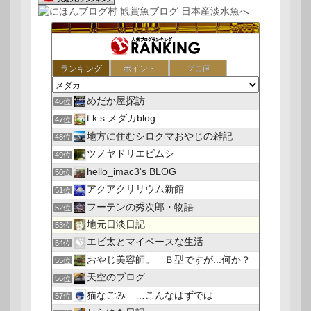
ランキング
ポイント
ブロ画
めだか屋探訪
46位
t k s メダカblog
47位
地方に住むシロクマおやじの雑記
48位
ツノヤドリエビムシ
49位
hello_imac3's BLOG
50位
アクアクリリウム新館
51位
フーテンの秀次郎・物語
52位
地元日淡日記
53位
エビ太とマイペースな生活
54位
おやじ美容師。 Ｂ型ですが...何か？
55位
天空のブログ
56位
猫なごみ …こんなはずでは
57位