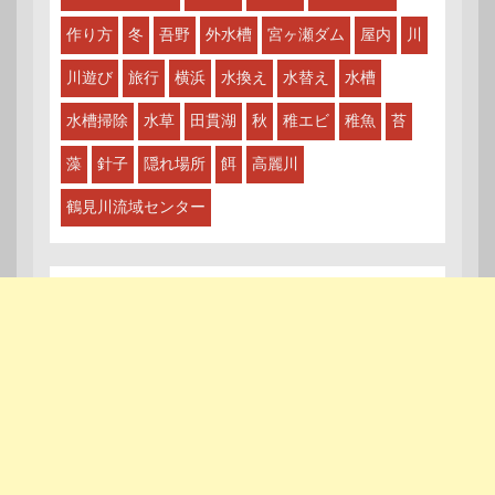
作り方
冬
吾野
外水槽
宮ヶ瀬ダム
屋内
川
川遊び
旅行
横浜
水換え
水替え
水槽
水槽掃除
水草
田貫湖
秋
稚エビ
稚魚
苔
藻
針子
隠れ場所
餌
高麗川
鶴見川流域センター