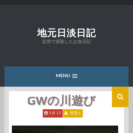
コ
ン
テ
ン
ツ
地元日淡日記
へ
ス
近所で採取したお魚日記
キ
ッ
プ
MENU
GWの川遊び
5月 11
管理人