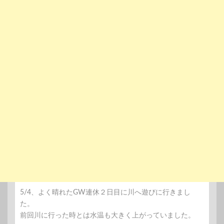
5/4、よく晴れたGW連休２日目に川へ遊びに行きまし
た。
前回川に行った時とは水温も大きく上がっていました。