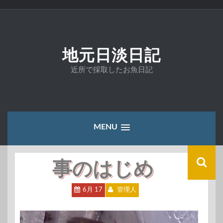
コ
ン
テ
ン
ツ
地元日淡日記
へ
ス
近所で採取したお魚日記
キ
ッ
プ
MENU
事のはじめ
6月 17
管理人