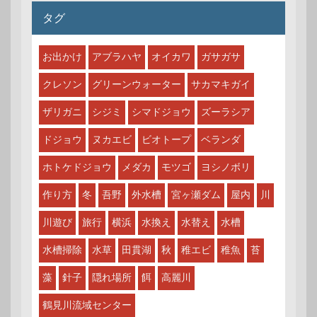
タグ
お出かけ
アブラハヤ
オイカワ
ガサガサ
クレソン
グリーンウォーター
サカマキガイ
ザリガニ
シジミ
シマドジョウ
ズーラシア
ドジョウ
ヌカエビ
ビオトープ
ベランダ
ホトケドジョウ
メダカ
モツゴ
ヨシノボリ
作り方
冬
吾野
外水槽
宮ヶ瀬ダム
屋内
川
川遊び
旅行
横浜
水換え
水替え
水槽
水槽掃除
水草
田貫湖
秋
稚エビ
稚魚
苔
藻
針子
隠れ場所
餌
高麗川
鶴見川流域センター