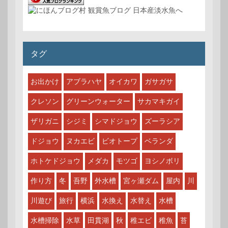
タグ
お出かけ
アブラハヤ
オイカワ
ガサガサ
クレソン
グリーンウォーター
サカマキガイ
ザリガニ
シジミ
シマドジョウ
ズーラシア
ドジョウ
ヌカエビ
ビオトープ
ベランダ
ホトケドジョウ
メダカ
モツゴ
ヨシノボリ
作り方
冬
吾野
外水槽
宮ヶ瀬ダム
屋内
川
川遊び
旅行
横浜
水換え
水替え
水槽
水槽掃除
水草
田貫湖
秋
稚エビ
稚魚
苔