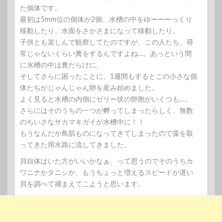
た個体です。
最初は5mm位の個体が2個、水槽の中をゆーーーっくり
移動したり、水面をさかさまになって移動したり。
子供とも楽しんで観察してたのですが、この人たち、尋
常じゃないくらい糞をするんですよね…。あっという間
に水槽の中は糞だらけに。
そしてさらに困ったことに、1週間もするとこの小さな個
体たちがじゃんじゃん卵を産み始めました。
よく見ると水槽の内側にゼリー状の卵胞がいくつも…。
さらにはそのうちの一つが孵ってしまったらしく、無数
のちいさなサカマキガイが水槽中に！！
もうなんだか鳥肌ものになってきてしまったので藻を取
ってきた用水路に流してきました。
貝自体はいた方がいいかなぁ、って思うのでそのうちカ
ワニナかタニシか、もうちょっと増えるスピードが遅い
貝を調べて捕まえてこようと思います。