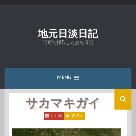
コ
ン
テ
ン
ツ
地元日淡日記
へ
ス
近所で採取したお魚日記
キ
ッ
プ
MENU
サカマキガイ
7月 26
管理人