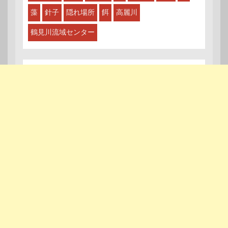
藻
針子
隠れ場所
餌
高麗川
鶴見川流域センター