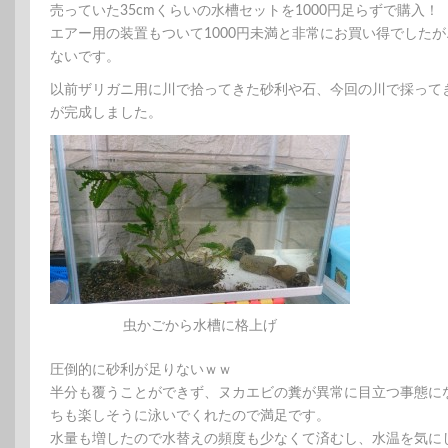
売っていた35cmくらいの水槽セットを1000円足らずで購入！
エアー用の装置もついて1000円未満と非常にお買い得でした
ないです。
以前ザリガニ用に川で拾ってきた砂利や石、今回の川で採って
が完成しました。
虫かごから水槽に格上げ
圧倒的に砂利が足りないｗｗ
半分も覆うことができず、ヌカエビの糞が異常に目立つ事態に
ちも楽しそうに泳いでくれたので満足です。
水量も増したので水替えの頻度も少なくて済むし、水温を気に