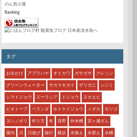
のん気小屋
Ranking
タグ
お出かけ
アブラハヤ
オイカワ
ガサガサ
クレソン
グリーンウォーター
サカマキガイ
ザリガニ
シジミ
シマドジョウ
ズーラシア
ドジョウ
ヌカエビ
ビオトープ
ベランダ
ホトケドジョウ
メダカ
モツゴ
ヨシノボリ
作り方
冬
吾野
外水槽
宮ヶ瀬ダム
屋内
川
川遊び
旅行
横浜
水換え
水替え
水槽