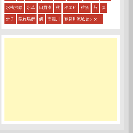
水槽掃除
水草
田貫湖
秋
稚エビ
稚魚
苔
藻
針子
隠れ場所
餌
高麗川
鶴見川流域センター