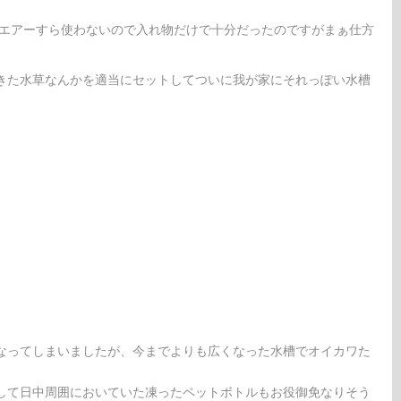
がエアーすら使わないので入れ物だけで十分だったのですがまぁ仕方
きた水草なんかを適当にセットしてついに我が家にそれっぽい水槽
なってしまいましたが、今までよりも広くなった水槽でオイカワた
して日中周囲においていた凍ったペットボトルもお役御免なりそう