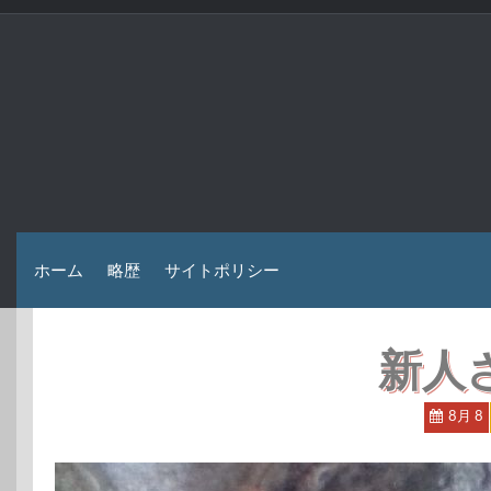
コ
ン
テ
ン
ツ
へ
ス
キ
ッ
プ
ホーム
略歴
サイトポリシー
新人
8月 8