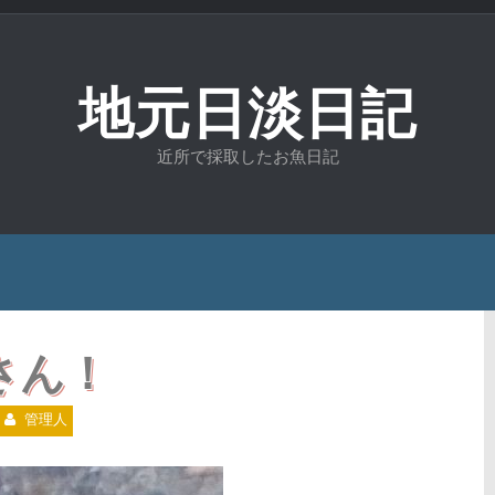
地元日淡日記
近所で採取したお魚日記
さん！
管理人