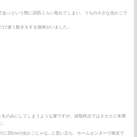
であっという間に20匹くらい取れてしまい、うちの小さな虫かごで
匹だけ違う動きをする個体がいました。
を丸のみにしてしまうような輩ですが、採取時点ではヌカエビ未満
た。
のに20cmの虫かごじゃな…と思い立ち、ホームセンターで格安で