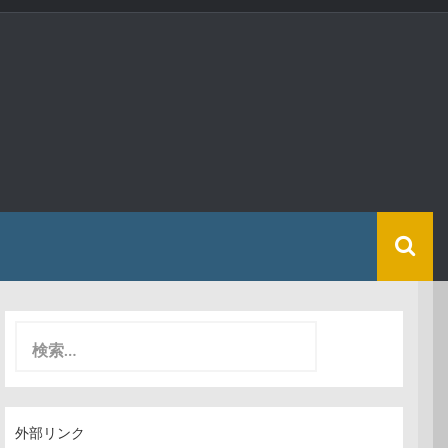
検
索
:
外部リンク