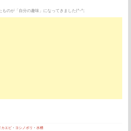
のが「自分の趣味」になってきました(^-^;
ヌカエビ
・
ヨシノボリ
・
水槽