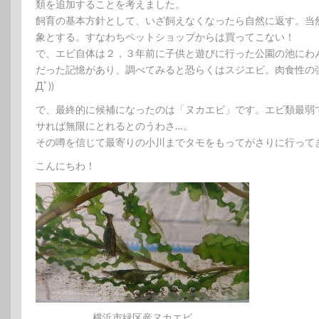
類を追加することを考えました。
飼育の基本方針として、いざ飼えなくなったら自然に返す。当
象とする。すなわちペットショップからは買ってこない！
で、エビ自体は２，３年前に子供と遊びに行った公園の池にわ
だった記憶があり、調べてみると恐らくはスジエビ。肉食性の強い
Дﾟ))
で、最終的に候補になったのは「ヌカエビ」です。エビ類最弱
サれば無限にとれるとのうわさ…。
その噂を信じて最寄りの小川までタモをもってがさりに行って
こんにちわ！
横浜市緑区産ヌカエビ