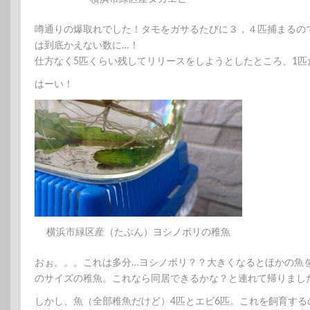
噂通りの爆取れでした！タモをガサるたびに３，４匹捕まるの
は到底かえない数に…！
仕方なく5匹くらい残してリリースをしようとしたところ、1
はーい！
横浜市緑区産（たぶん）ヨシノボリの稚魚
おぉ。。。これは多分…ヨシノボリ？？大きくなるとほかの魚
のサイズの稚魚。これなら同居できるかな？と連れて帰りまし
しかし、魚（全部稚魚だけど）4匹とエビ6匹。これを飼育する