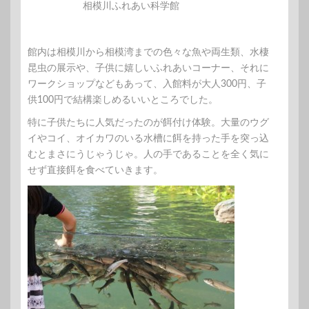
相模川ふれあい科学館
館内は相模川から相模湾までの色々な魚や両生類、水棲
昆虫の展示や、子供に嬉しいふれあいコーナー、それに
ワークショップなどもあって、入館料が大人300円、子
供100円で結構楽しめるいいところでした。
特に子供たちに人気だったのが餌付け体験。大量のウグ
イやコイ、オイカワのいる水槽に餌を持った手を突っ込
むとまさにうじゃうじゃ。人の手であることを全く気に
せず直接餌を食べていきます。