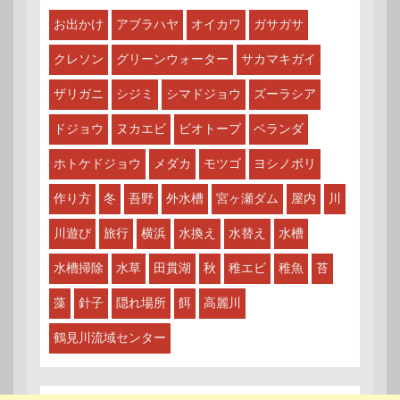
お出かけ
アブラハヤ
オイカワ
ガサガサ
クレソン
グリーンウォーター
サカマキガイ
ザリガニ
シジミ
シマドジョウ
ズーラシア
ドジョウ
ヌカエビ
ビオトープ
ベランダ
ホトケドジョウ
メダカ
モツゴ
ヨシノボリ
作り方
冬
吾野
外水槽
宮ヶ瀬ダム
屋内
川
川遊び
旅行
横浜
水換え
水替え
水槽
水槽掃除
水草
田貫湖
秋
稚エビ
稚魚
苔
藻
針子
隠れ場所
餌
高麗川
鶴見川流域センター