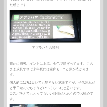
た感じです。
アブラハヤの説明
確かに捕獲ポイントは上流。金色で脂ぎってます。この
まま成長すれば来年夏には産卵も…？と夢が広がりま
す。
個人的には丸1日いても飽きない施設ですが、子供連れだ
と半日遊んでちょうどいいくらいだと思います。
コスパ考えてもとってもいい設備だと思うのでお勧めで
す。