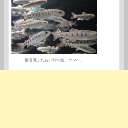
相模川ふれあい科学館。ヤマベ。