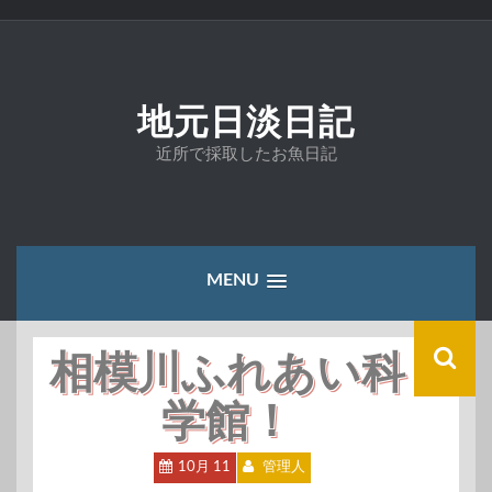
コ
ン
テ
ン
ツ
地元日淡日記
へ
ス
近所で採取したお魚日記
キ
ッ
プ
MENU
相模川ふれあい科
学館！
10月 11
管理人