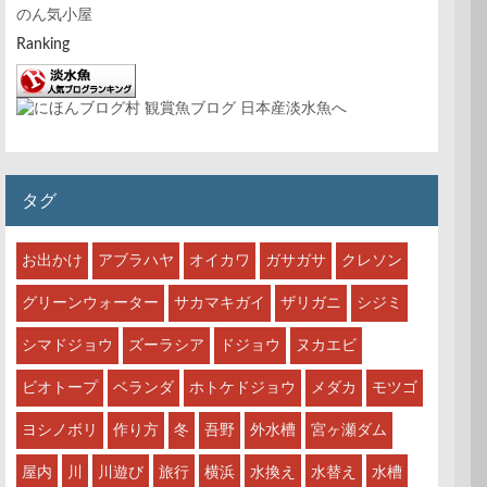
のん気小屋
Ranking
タグ
お出かけ
アブラハヤ
オイカワ
ガサガサ
クレソン
グリーンウォーター
サカマキガイ
ザリガニ
シジミ
シマドジョウ
ズーラシア
ドジョウ
ヌカエビ
ビオトープ
ベランダ
ホトケドジョウ
メダカ
モツゴ
ヨシノボリ
作り方
冬
吾野
外水槽
宮ヶ瀬ダム
屋内
川
川遊び
旅行
横浜
水換え
水替え
水槽