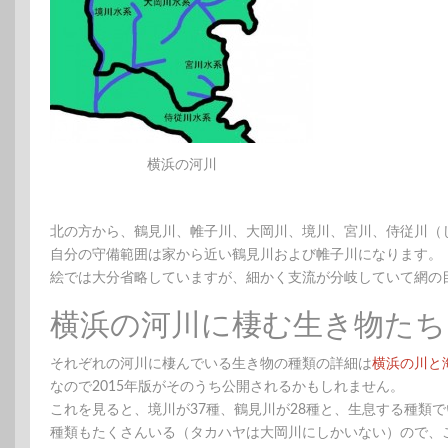
横浜の河川
北の方から、鶴見川、帷子川、大岡川、境川、宮川、侍従川（
自分の守備範囲は家から近い鶴見川および帷子川になります。
絵では大分省略していますが、細かく支流が分岐していて網の
横浜の河川に棲む生き物たち
それぞれの河川に棲んでいる生き物の種類の詳細は
横浜の川と
なので2015年版がそのうち公開されるかもしれません。
これを見ると、境川が37種、鶴見川が28種と、生息する種類
種類もたくさんいる（タカハヤは大岡川にしかいない）ので、