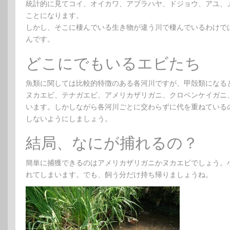
統計的に見てコイ、オイカワ、アブラハヤ、ドジョウ、アユ、
ことになります。
しかし、そこに棲んでいる生き物が違う川で棲んでいるわけで
んです。
どこにでもいるエビたち
魚類に関しては比較的特徴のある各河川ですが、甲殻類になる
ヌカエビ、テナガエビ、アメリカザリガニ、クロベンケイガニ
います。しかしながら各河川ごとに交わらずに代を重ねている
しないようにしましょう。
結局、なにが捕れるの？
簡単に捕獲できるのはアメリカザリガニかヌカエビでしょう。
れてしまいます。でも、飼う分だけ持ち帰りましょうね。