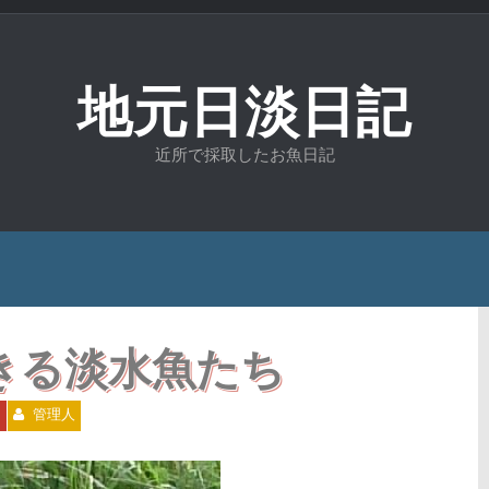
地元日淡日記
近所で採取したお魚日記
きる淡水魚たち
2
管理人