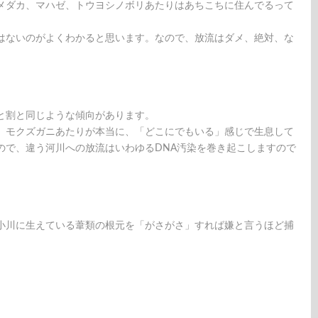
メダカ、マハゼ、トウヨシノボリあたりはあちこちに住んでるって
はないのがよくわかると思います。なので、放流はダメ、絶対、な
と割と同じような傾向があります。
、モクズガニあたりが本当に、「どこにでもいる」感じで生息して
ので、違う河川への放流はいわゆるDNA汚染を巻き起こしますので
小川に生えている葦類の根元を「がさがさ」すれば嫌と言うほど捕