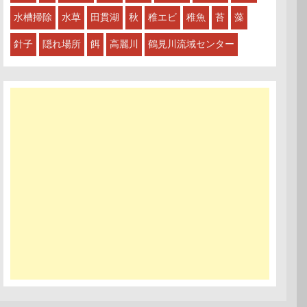
水槽掃除
水草
田貫湖
秋
稚エビ
稚魚
苔
藻
針子
隠れ場所
餌
高麗川
鶴見川流域センター