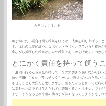
ガサガサポイント
魚が飼いたい場合は網で稚魚を狙うか、成魚を釣り上げること
す。流れの比較的緩やかなポイントをじっと見ていると稚魚が
念ながら捕獲した稚魚がなんの稚魚であるかを特定するのはな
とにかく責任を持って飼う
一度飼い始めたら責任を持って、命の大切さを感じながら飼う
拾い河川から狭いプラスチックケースに押し込められた魚たち
させることも大変だと思いますが、飽きたからと言って近所の
は変わった環境では生きられずに繁殖することは少ないですが
ます。そうなると在来種の棲みかが無くなってしまうかもしれ