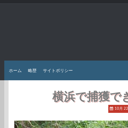
コ
ン
テ
ン
ツ
へ
ス
キ
ッ
プ
ホーム
略歴
サイトポリシー
横浜で捕獲で
10月 2