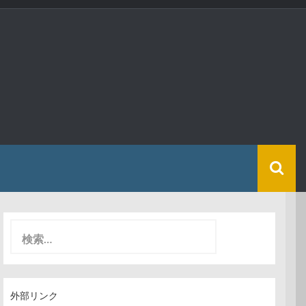
検
索
:
外部リンク