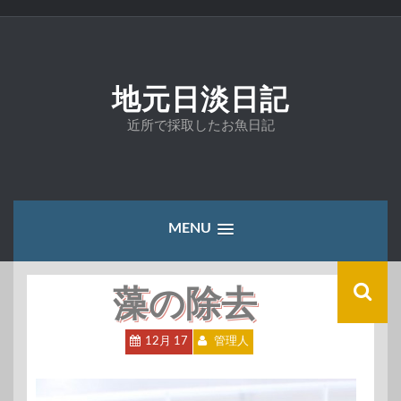
コ
ン
テ
ン
ツ
地元日淡日記
へ
ス
近所で採取したお魚日記
キ
ッ
プ
MENU
藻の除去
12月 17
管理人