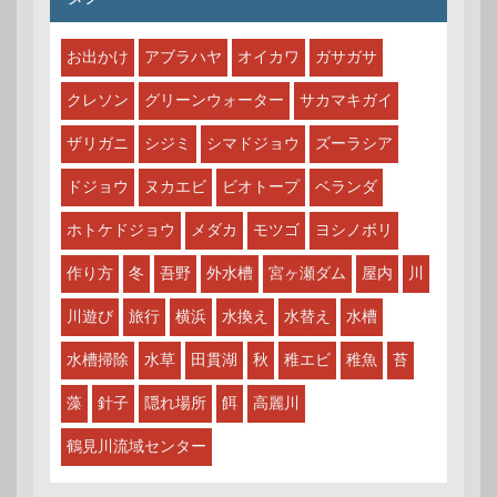
お出かけ
アブラハヤ
オイカワ
ガサガサ
クレソン
グリーンウォーター
サカマキガイ
ザリガニ
シジミ
シマドジョウ
ズーラシア
ドジョウ
ヌカエビ
ビオトープ
ベランダ
ホトケドジョウ
メダカ
モツゴ
ヨシノボリ
作り方
冬
吾野
外水槽
宮ヶ瀬ダム
屋内
川
川遊び
旅行
横浜
水換え
水替え
水槽
水槽掃除
水草
田貫湖
秋
稚エビ
稚魚
苔
藻
針子
隠れ場所
餌
高麗川
鶴見川流域センター