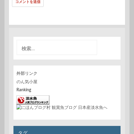
検
索
:
外部リンク
のん気小屋
Ranking
タグ