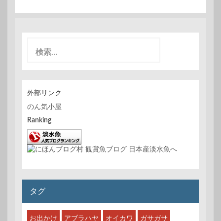
検
索
:
外部リンク
のん気小屋
Ranking
タグ
お出かけ
アブラハヤ
オイカワ
ガサガサ