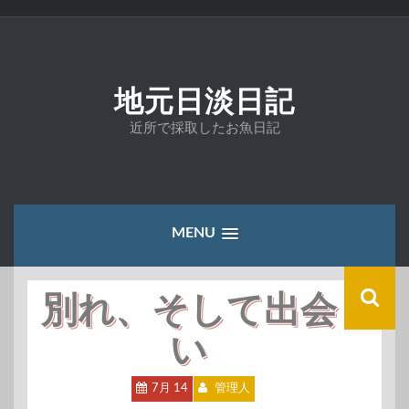
コ
ン
テ
ン
ツ
地元日淡日記
へ
ス
近所で採取したお魚日記
キ
ッ
プ
MENU
別れ、そして出会
い
7月 14
管理人