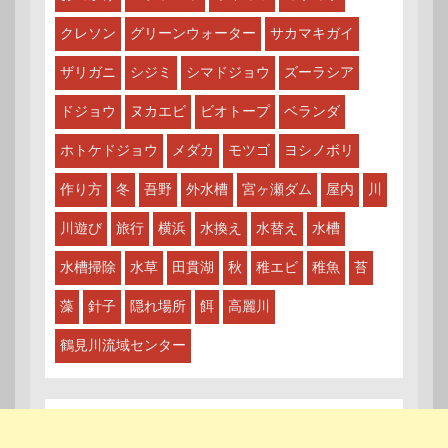
クレソン
グリーンウォーター
サカマキガイ
ザリガニ
シジミ
シマドジョウ
ズーラシア
ドジョウ
ヌカエビ
ビオトープ
ベランダ
ホトケドジョウ
メダカ
モツゴ
ヨシノボリ
作り方
冬
吾野
外水槽
宮ヶ瀬ダム
屋内
川
川遊び
旅行
横浜
水換え
水替え
水槽
水槽掃除
水草
田貫湖
秋
稚エビ
稚魚
苔
藻
針子
隠れ場所
餌
高麗川
鶴見川流域センター