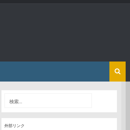
検
索
:
外部リンク