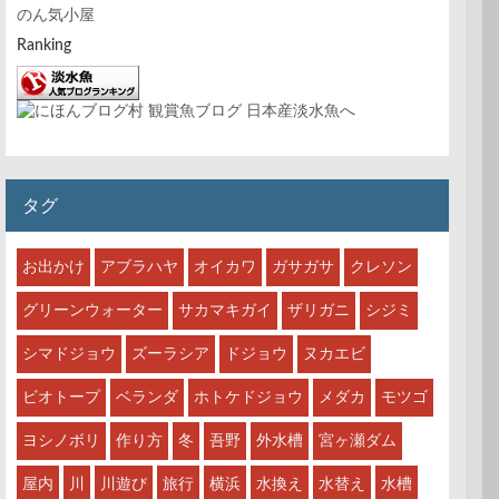
のん気小屋
Ranking
タグ
お出かけ
アブラハヤ
オイカワ
ガサガサ
クレソン
グリーンウォーター
サカマキガイ
ザリガニ
シジミ
シマドジョウ
ズーラシア
ドジョウ
ヌカエビ
ビオトープ
ベランダ
ホトケドジョウ
メダカ
モツゴ
ヨシノボリ
作り方
冬
吾野
外水槽
宮ヶ瀬ダム
屋内
川
川遊び
旅行
横浜
水換え
水替え
水槽