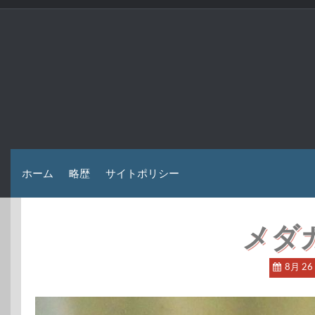
コ
ン
テ
ン
ツ
へ
ス
キ
ッ
プ
ホーム
略歴
サイトポリシー
メダ
8月 26