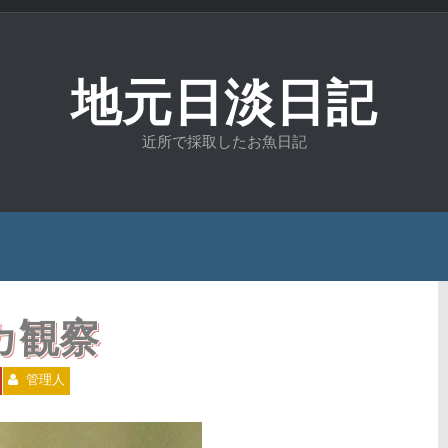
地元日淡日記
近所で採取したお魚日記
カ観察
管理人