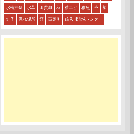
水槽掃除
水草
田貫湖
秋
稚エビ
稚魚
苔
藻
針子
隠れ場所
餌
高麗川
鶴見川流域センター