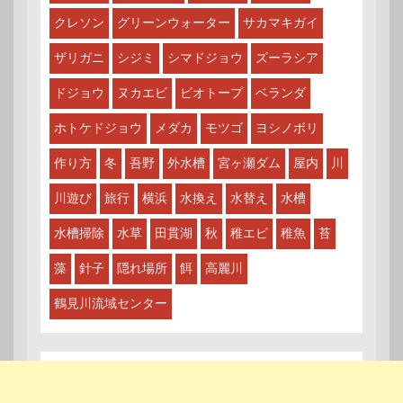
クレソン
グリーンウォーター
サカマキガイ
ザリガニ
シジミ
シマドジョウ
ズーラシア
ドジョウ
ヌカエビ
ビオトープ
ベランダ
ホトケドジョウ
メダカ
モツゴ
ヨシノボリ
作り方
冬
吾野
外水槽
宮ヶ瀬ダム
屋内
川
川遊び
旅行
横浜
水換え
水替え
水槽
水槽掃除
水草
田貫湖
秋
稚エビ
稚魚
苔
藻
針子
隠れ場所
餌
高麗川
鶴見川流域センター