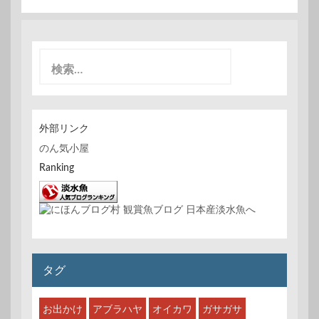
検
索
:
外部リンク
のん気小屋
Ranking
タグ
お出かけ
アブラハヤ
オイカワ
ガサガサ