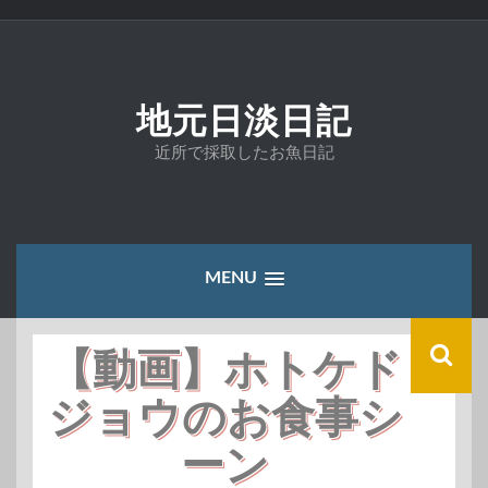
コ
ン
テ
ン
ツ
地元日淡日記
へ
ス
近所で採取したお魚日記
キ
ッ
プ
MENU
【動画】ホトケド
ジョウのお食事シ
ーン