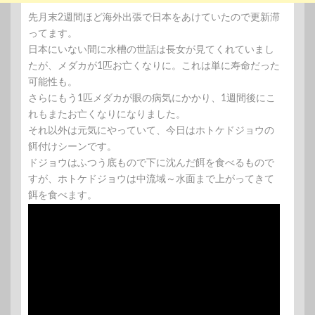
先月末2週間ほど海外出張で日本をあけていたので更新滞
ってます。
日本にいない間に水槽の世話は長女が見てくれていまし
たが、メダカが1匹お亡くなりに。これは単に寿命だった
可能性も。
さらにもう1匹メダカが眼の病気にかかり、1週間後にこ
れもまたお亡くなりになりました。
それ以外は元気にやっていて、今日はホトケドジョウの
餌付けシーンです。
ドジョウはふつう底もので下に沈んだ餌を食べるもので
すが、ホトケドジョウは中流域～水面まで上がってきて
餌を食べます。