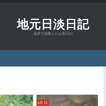
地元日淡日記
近所で採取したお魚日記
6月 15