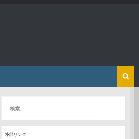
検
索
:
外部リンク