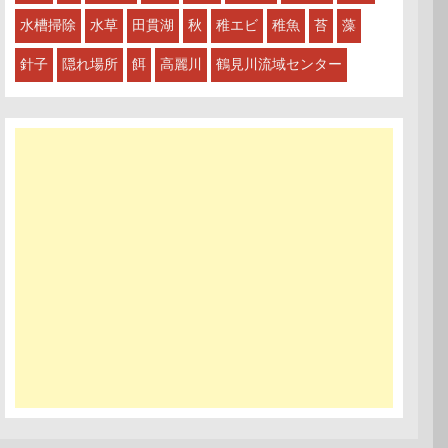
水槽掃除
水草
田貫湖
秋
稚エビ
稚魚
苔
藻
針子
隠れ場所
餌
高麗川
鶴見川流域センター