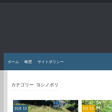
コ
ン
テ
ン
ツ
へ
ス
キ
ッ
プ
ホーム
略歴
サイトポリシー
カテゴリー: ヨシノボリ
10月 13
8月 13