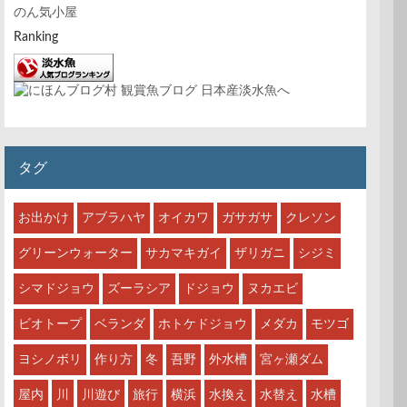
のん気小屋
Ranking
タグ
お出かけ
アブラハヤ
オイカワ
ガサガサ
クレソン
グリーンウォーター
サカマキガイ
ザリガニ
シジミ
シマドジョウ
ズーラシア
ドジョウ
ヌカエビ
ビオトープ
ベランダ
ホトケドジョウ
メダカ
モツゴ
ヨシノボリ
作り方
冬
吾野
外水槽
宮ヶ瀬ダム
屋内
川
川遊び
旅行
横浜
水換え
水替え
水槽